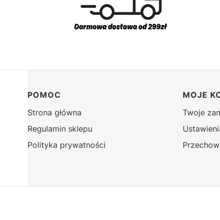
Linki w stopce
POMOC
MOJE K
Strona główna
Twoje za
Regulamin sklepu
Ustawieni
Polityka prywatności
Przechow