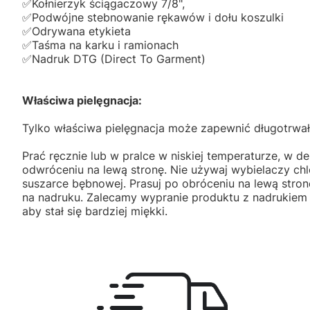
✅️Kołnierzyk ściągaczowy 7/8",
✅️Podwójne stebnowanie rękawów i dołu koszulki
✅️Odrywana etykieta
✅️Taśma na karku i ramionach
✅️Nadruk DTG (Direct To Garment)
Właściwa pielęgnacja:
Tylko właściwa pielęgnacja może zapewnić długotrwał
Prać ręcznie lub w pralce w niskiej temperaturze, w de
odwróceniu na lewą stronę. Nie używaj wybielaczy ch
suszarce bębnowej. Prasuj po obróceniu na lewą stron
na nadruku. Zalecamy wypranie produktu z nadrukiem
aby stał się bardziej miękki.