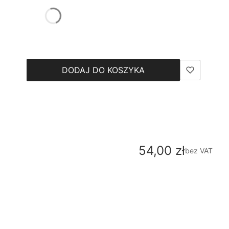
DODAJ DO KOSZYKA
Cena
54,00 zł
bez VAT