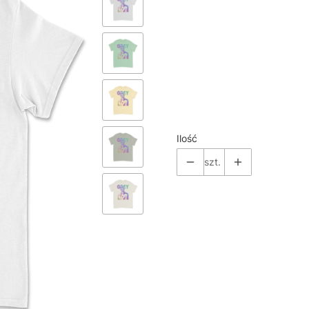
Pokaż wszystkie kolory
*
Size
Wybierz
Ilość
szt.