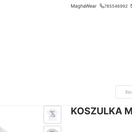
MaghaWear
785546992
KOSZULKA M
*
Color