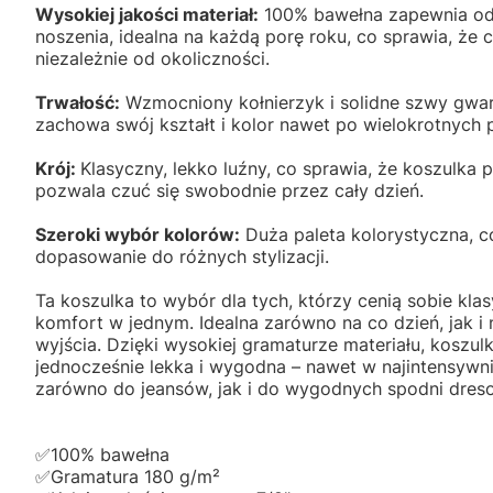
Wysokiej jakości materiał:
100% bawełna zapewnia od
noszenia, idealna na każdą porę roku, co sprawia, że 
niezależnie od okoliczności.
Trwałość:
Wzmocniony kołnierzyk i solidne szwy gwar
zachowa swój kształt i kolor nawet po wielokrotnych 
Krój:
Klasyczny, lekko luźny, co sprawia, że koszulka p
pozwala czuć się swobodnie przez cały dzień.
Szeroki wybór kolorów:
Duża paleta kolorystyczna, c
dopasowanie do różnych stylizacji.
Ta koszulka to wybór dla tych, którzy cenią sobie kla
komfort w jednym. Idealna zarówno na co dzień, jak i
wyjścia. Dzięki wysokiej gramaturze materiału, koszulk
jednocześnie lekka i wygodna – nawet w najintensywnie
zarówno do jeansów, jak i do wygodnych spodni dres
✅️100% bawełna
✅️Gramatura 180 g/m²