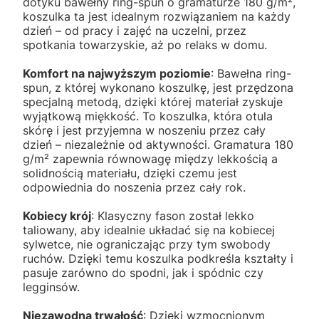
dotyku bawełny ring-spun o gramaturze 180 g/m²,
koszulka ta jest idealnym rozwiązaniem na każdy
dzień – od pracy i zajęć na uczelni, przez
spotkania towarzyskie, aż po relaks w domu.
Komfort na najwyższym poziomie
: Bawełna ring-
spun, z której wykonano koszulkę, jest przędzona
specjalną metodą, dzięki której materiał zyskuje
wyjątkową miękkość. To koszulka, która otula
skórę i jest przyjemna w noszeniu przez cały
dzień – niezależnie od aktywności. Gramatura 180
g/m² zapewnia równowagę między lekkością a
solidnością materiału, dzięki czemu jest
odpowiednia do noszenia przez cały rok.
Kobiecy krój
: Klasyczny fason został lekko
taliowany, aby idealnie układać się na kobiecej
sylwetce, nie ograniczając przy tym swobody
ruchów. Dzięki temu koszulka podkreśla kształty i
pasuje zarówno do spodni, jak i spódnic czy
legginsów.
Niezawodna trwałość
: Dzięki wzmocnionym