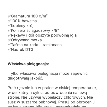
✅️Gramatura 180 g/m²
✅️100% bawełna
✅️Kobiecy krój
✅️Kołnierz ściągaczowy 7/8"
✅️Rękawy i dół obszyte podwójną igłą
✅️Odrywana metka
✅️Taśma na karku i ramionach
✅️Nadruk DTG
Właściwa pielęgnacja:
Tylko właściwa pielęgnacja może zapewnić
długotrwałą jakość.
Prać ręcznie lub w pralce w niskiej temperaturze,
w delikatnym cyklu, po odwróceniu na lewą
stronę. Nie używaj wybielaczy chlorowych. Nie
susz w suszarce bębnowej. Prasuj po obróceniu
na lewą stronę. Nie prasuj bezpośrednio na