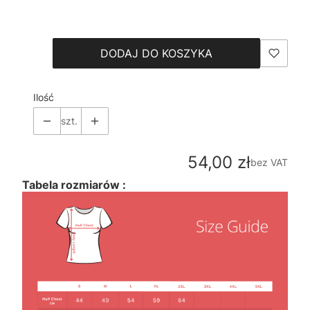
Wybierz
DODAJ DO KOSZYKA
Ilość
szt.
Cena
54,00 zł
bez VAT
Tabela rozmiarów :