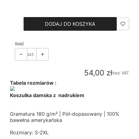
Wybierz
DODAJ DO KOSZYKA
Ilość
szt.
Cena
54,00 zł
bez VAT
Tabela rozmiarów :
Koszulka damska z nadrukiem
Gramatura 180 g/m² | Pół-dopasowany | 100%
bawełna amerykańska
Rozmiary: S-2XL