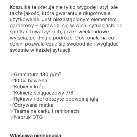
Koszulka ta oferuje nie tylko wygodę i styl, ale
także jakość, która gwarantuje długotrwałe
użytkowanie. Jest niezastąpionym elementem
garderoby – sprawdzi się w wielu sytuacjach: od
spotkań towarzyskich, przez weekendowe
wyjścia, po długie podróże. Doskonała na co
dzień, pozwala czuć się swobodnie i wyglądać
świetnie w każdej sytuacji.
✅️Gramatura 180 g/m²
✅️100% bawełna
✅️Kobiecy krój
✅️Kołnierz ściągaczowy 7/8"
✅️Rękawy i dół obszyte podwójną igłą
✅️Odrywana metka
✅️Taśma na karku i ramionach
✅️Nadruk DTG
Właściwa pielęgnacja: