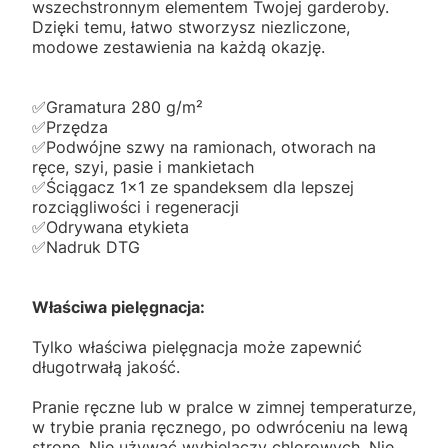
wszechstronnym elementem Twojej garderoby.
Dzięki temu, łatwo stworzysz niezliczone,
modowe zestawienia na każdą okazję.
✅️Gramatura 280 g/m²
✅️Przędza
✅️Podwójne szwy na ramionach, otworach na
ręce, szyi, pasie i mankietach
✅️Ściągacz 1x1 ze spandeksem dla lepszej
rozciągliwości i regeneracji
✅️Odrywana etykieta
✅️Nadruk DTG
Właściwa pielęgnacja:
Tylko właściwa pielęgnacja może zapewnić
długotrwałą jakość.
Pranie ręczne lub w pralce w zimnej temperaturze,
w trybie prania ręcznego, po odwróceniu na lewą
stronę. Nie używać wybielaczy chlorowych. Nie