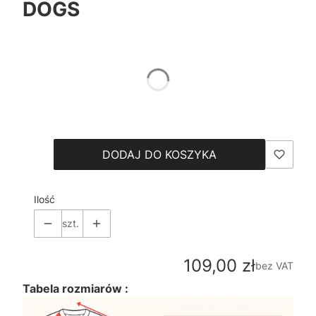
DOGS
*
Color
Pokaż wszystkie kolory
*
Size
Wybierz
DODAJ DO KOSZYKA
Ilość
szt.
Cena
109,00 zł
bez VAT
Tabela rozmiarów :