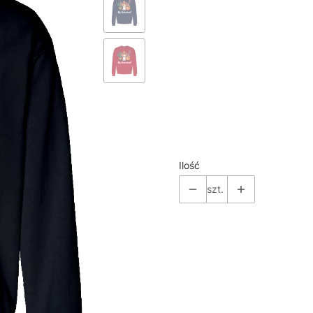
*
Color
Pokaż wszystkie kolory
*
Size
Wybierz
Ilość
szt.