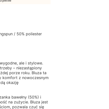
ngspun / 50% poliester
 wygodne, ale i stylowe.
trzeby – niezastąpiony
żdej porze roku. Bluza ta
ny komfort z nowoczesnym
żdą okazję
zanka bawełny (50%) i
ość na zużycie. Bluza jest
ściom, pozwala czuć się