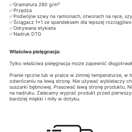
✅️Gramatura 280 g/m²
✅️Przędza
✅️Podwójne szwy na ramionach, otworach na ręce, szyi
✅️Ściągacz 1x1 ze spandeksem dla lepszej rozciągliwoś
✅️Odrywana etykieta
✅️Nadruk DTG
Właściwa pielęgnacja:
Tylko właściwa pielęgnacja może zapewnić długotrwał
Pranie ręczne lub w pralce w zimnej temperaturze, w t
odwróceniu na lewą stronę. Nie używać wybielaczy c
suszarki bębnowej. Prasować lewą stronę produktu. 
na nadruku. Zalecamy wyprać produkt przed pierwszym
bardziej miękki i miły w dotyku.