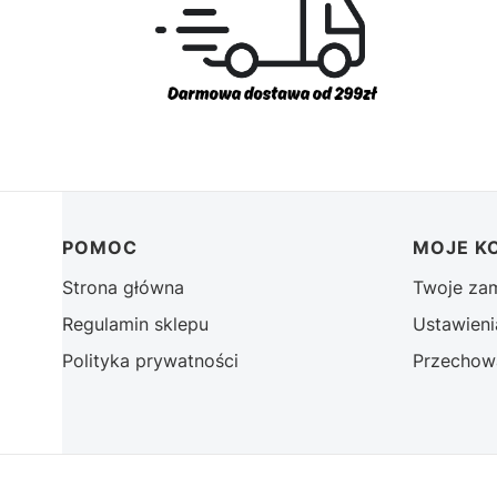
Linki w stopce
POMOC
MOJE K
Strona główna
Twoje za
Regulamin sklepu
Ustawieni
Polityka prywatności
Przechow