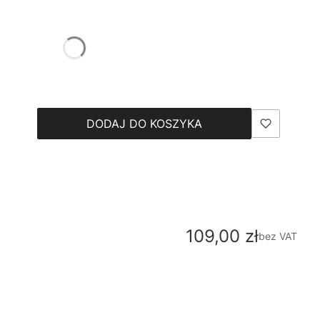
DODAJ DO KOSZYKA
Cena
109,00 zł
bez VAT