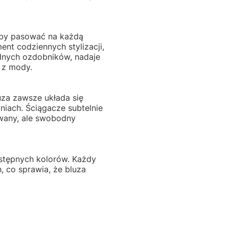
 by pasować na każdą
nt codziennych stylizacji,
ędnych ozdobników, nadaje
 z mody.
uza zawsze układa się
aniach. Ściągacze subtelnie
nowany, ale swobodny
stępnych kolorów. Każdy
, co sprawia, że bluza