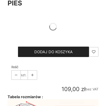
PIES
*
Color
Pokaż wszystkie kolory
*
Size
Wybierz
DODAJ DO KOSZYKA
Ilość
szt.
Cena
109,00 zł
bez VAT
Tabela rozmiarów :