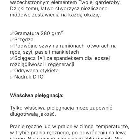
wszechstronnym elementem Twojej garderoby.
Dzięki temu, łatwo stworzysz niezliczone,
modowe zestawienia na każdą okazję.
✅️Gramatura 280 g/m²
✅️Przędza
✅️Podwójne szwy na ramionach, otworach na
ręce, szyi, pasie i mankietach
✅️Ściągacz 1x1 ze spandeksem dla lepszej
rozciągliwości i regeneracji
✅️Odrywana etykieta
✅️Nadruk DTG
Właściwa pielęgnacja:
Tylko właściwa pielęgnacja może zapewnić
długotrwałą jakość.
Pranie ręczne lub w pralce w zimnej temperaturze,
w trybie prania ręcznego, po odwróceniu na lewą
stronę. Nie używać wybielaczy chlorowych. Nie