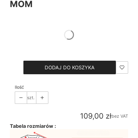
MOM
*
Color
Pokaż wszystkie kolory
*
Size
Wybierz
DODAJ DO KOSZYKA
Ilość
szt.
Cena
109,00 zł
bez VAT
Tabela rozmiarów :