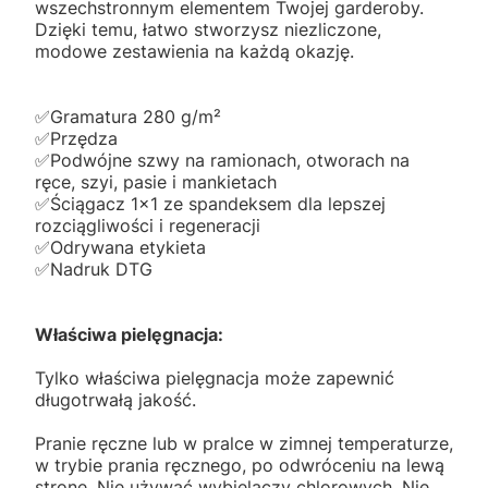
wszechstronnym elementem Twojej garderoby.
Dzięki temu, łatwo stworzysz niezliczone,
modowe zestawienia na każdą okazję.
✅️Gramatura 280 g/m²
✅️Przędza
✅️Podwójne szwy na ramionach, otworach na
ręce, szyi, pasie i mankietach
✅️Ściągacz 1x1 ze spandeksem dla lepszej
rozciągliwości i regeneracji
✅️Odrywana etykieta
✅️Nadruk DTG
Właściwa pielęgnacja:
Tylko właściwa pielęgnacja może zapewnić
długotrwałą jakość.
Pranie ręczne lub w pralce w zimnej temperaturze,
w trybie prania ręcznego, po odwróceniu na lewą
stronę. Nie używać wybielaczy chlorowych. Nie