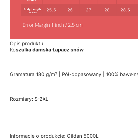
Opis produktu
Ko
szulka damska Łapacz snów
Gramatura 180 g/m² | Pół-dopasowany | 100% bawełn
Rozmiary: S-2XL
Informacje o produkcie: Gildan 5000L