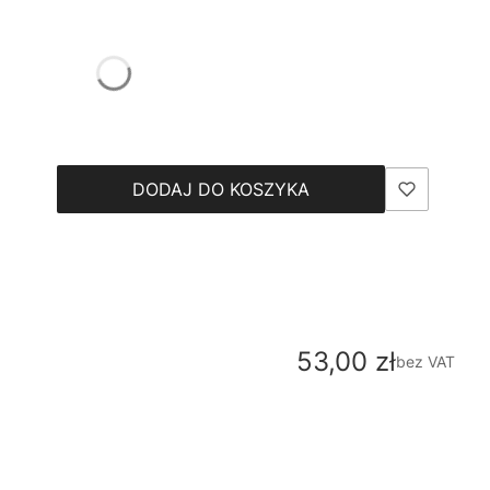
DODAJ DO KOSZYKA
Cena
53,00 zł
bez VAT