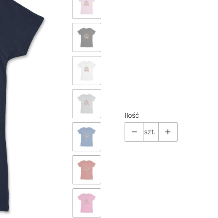
*
Color
Pokaż wszystkie kolory
*
Size
Wybierz
Ilość
szt.