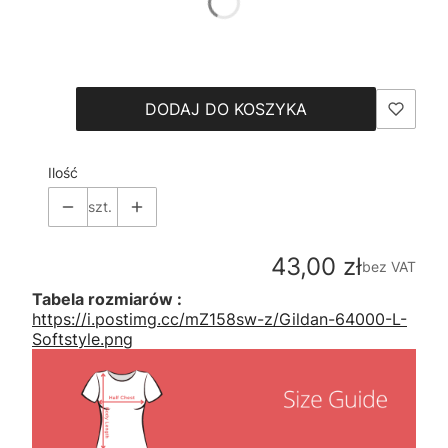
*
Size
Wybierz
DODAJ DO KOSZYKA
Ilość
szt.
Cena
43,00 zł
bez VAT
Tabela rozmiarów :
https://i.postimg.cc/mZ158sw-z/Gildan-64000-L-
Softstyle.png