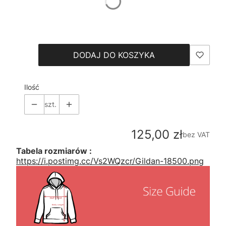
*
Size
Wybierz
DODAJ DO KOSZYKA
Ilość
szt.
Cena
125,00 zł
bez VAT
Tabela rozmiarów :
https://i.postimg.cc/Vs2WQzcr/Gildan-18500.png