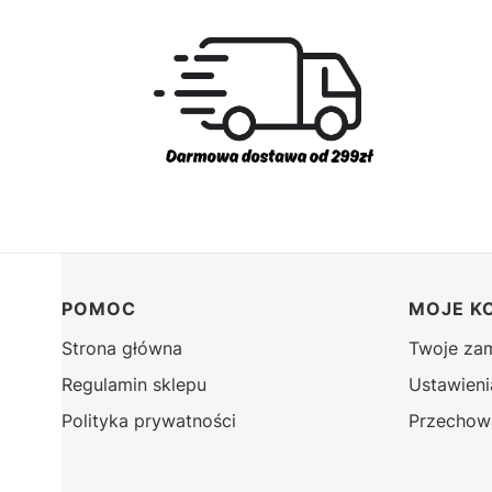
Linki w stopce
POMOC
MOJE K
Strona główna
Twoje za
Regulamin sklepu
Ustawieni
Polityka prywatności
Przechow