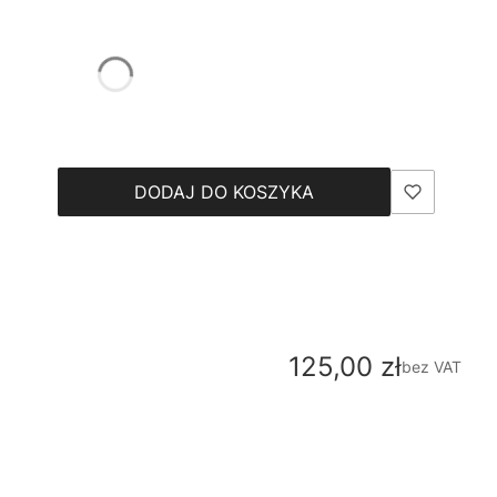
DODAJ DO KOSZYKA
Cena
125,00 zł
bez VAT