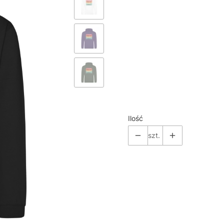
*
Color
Pokaż wszystkie kolory
*
Size
Wybierz
Ilość
szt.