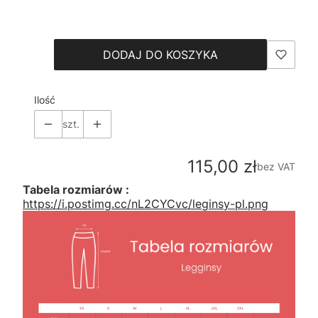
Wybierz
DODAJ DO KOSZYKA
Ilość
szt.
Cena
115,00 zł
bez VAT
Tabela rozmiarów :
https://i.postimg.cc/nL2CYCvc/leginsy-pl.png