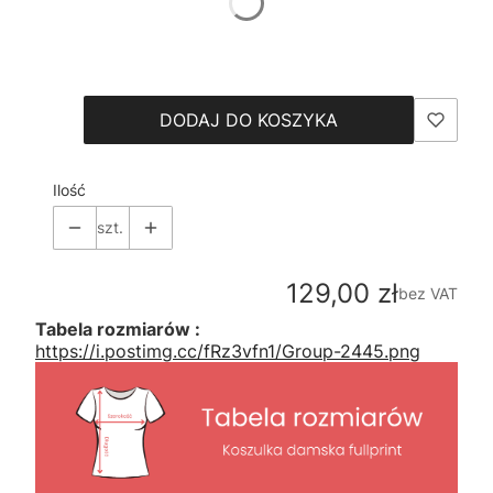
*
Size
Wybierz
DODAJ DO KOSZYKA
Ilość
szt.
Cena
129,00 zł
bez VAT
Tabela rozmiarów :
https://i.postimg.cc/fRz3vfn1/Group-2445.png