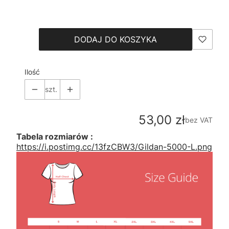
Wybierz
DODAJ DO KOSZYKA
Ilość
szt.
Cena
53,00 zł
bez VAT
Tabela rozmiarów :
https://i.postimg.cc/13fzCBW3/Gildan-5000-L.png