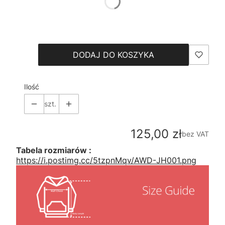
*
Size
Wybierz
DODAJ DO KOSZYKA
Ilość
szt.
Cena
125,00 zł
bez VAT
Tabela rozmiarów :
https://i.postimg.cc/5tzpnMqv/AWD-JH001.png