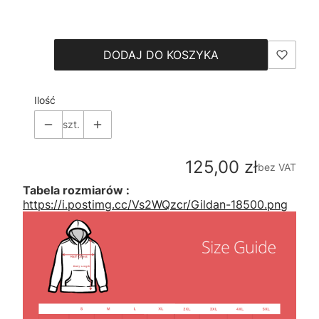
Wybierz
DODAJ DO KOSZYKA
Ilość
szt.
Cena
125,00 zł
bez VAT
Tabela rozmiarów :
https://i.postimg.cc/Vs2WQzcr/Gildan-18500.png