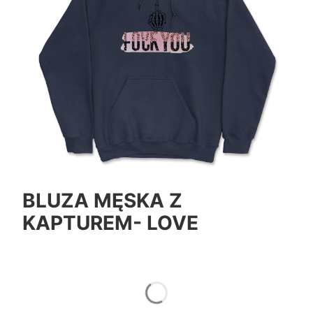
BLUZA MĘSKA Z
KAPTUREM- LOVE
*
Color
Pokaż wszystkie kolory
*
Size