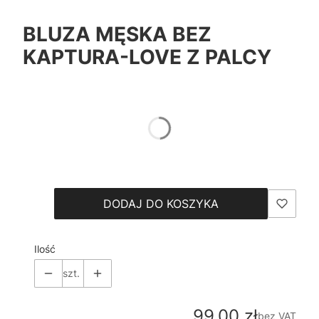
BLUZA MĘSKA BEZ
KAPTURA-LOVE Z PALCY
*
Color
Pokaż wszystkie kolory
*
Size
Wybierz
DODAJ DO KOSZYKA
Ilość
szt.
Cena
99,00 zł
bez VAT