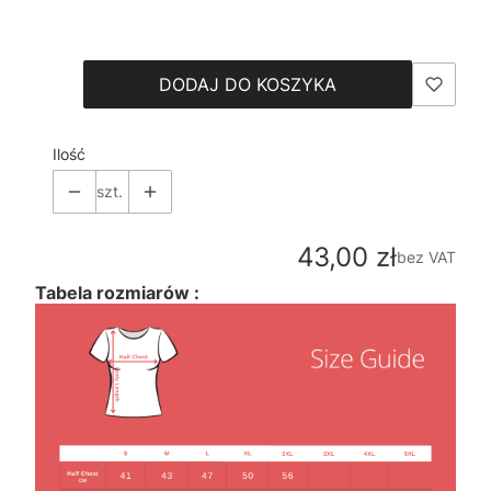
Wybierz
DODAJ DO KOSZYKA
Ilość
szt.
Cena
43,00 zł
bez VAT
Tabela rozmiarów :