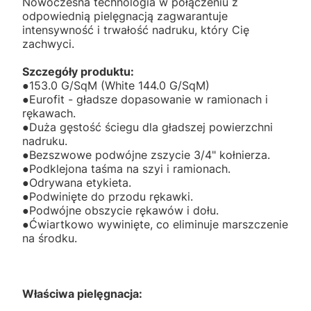
Nowoczesna technologia w połączeniu z
odpowiednią pielęgnacją zagwarantuje
intensywność i trwałość nadruku, który Cię
zachwyci.
Szczegóły produktu:
●153.0 G/SqM (White 144.0 G/SqM)
●Eurofit - gładsze dopasowanie w ramionach i
rękawach.
●Duża gęstość ściegu dla gładszej powierzchni
nadruku.
●Bezszwowe podwójne zszycie 3/4" kołnierza.
●Podklejona taśma na szyi i ramionach.
●Odrywana etykieta.
●Podwinięte do przodu rękawki.
●Podwójne obszycie rękawów i dołu.
●Ćwiartkowo wywinięte, co eliminuje marszczenie
na środku.
Właściwa pielęgnacja: