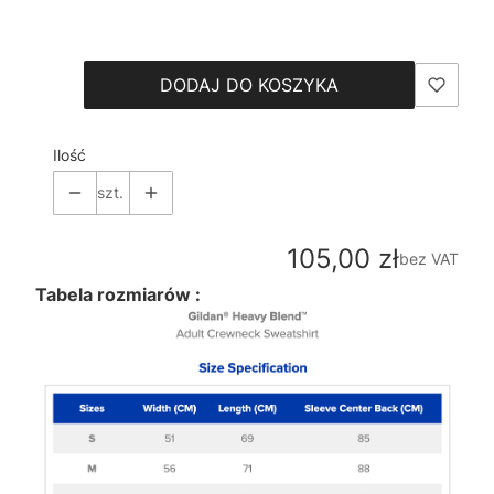
Wybierz
DODAJ DO KOSZYKA
Ilość
szt.
Cena
105,00 zł
bez VAT
Tabela rozmiarów :