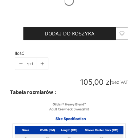
*
Size
Wybierz
DODAJ DO KOSZYKA
Ilość
szt.
Cena
105,00 zł
bez VAT
Tabela rozmiarów :