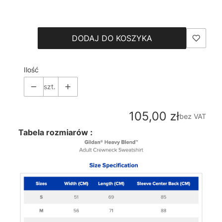
Wybierz
DODAJ DO KOSZYKA
Ilość
szt.
Cena
105,00 zł
bez VAT
Tabela rozmiarów :